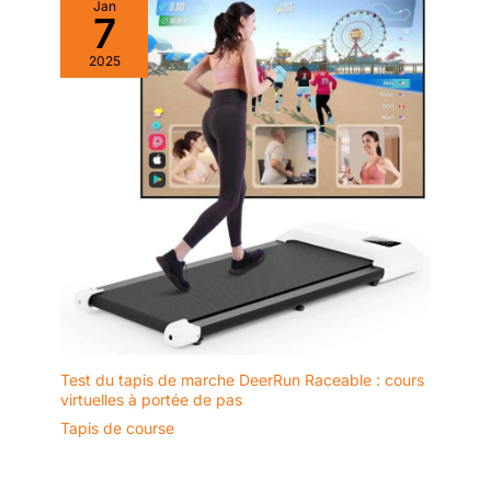
Jan
7
2025
Test du tapis de marche DeerRun Raceable : cours
virtuelles à portée de pas
Tapis de course