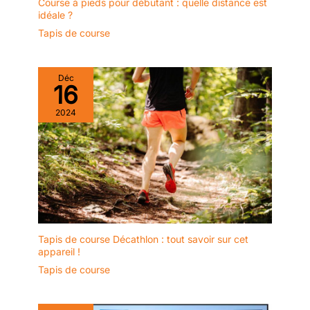
Course à pieds pour débutant : quelle distance est
idéale ?
Tapis de course
Déc
16
2024
Tapis de course Décathlon : tout savoir sur cet
appareil !
Tapis de course