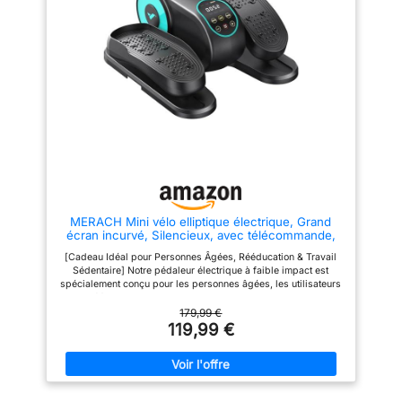
sécurité optimale pendant vos
antidérapante associée à des
séances. 5 réglages en hauteur
ventouses sous la base assure
& 2 angles d'inclinaison :Notre
une adhésion parfaite au sol :
machine à abdominaux propose
pas de glissement, pas de
5 niveaux de hauteur et 2 angles
déplacement pendant
d'inclinaison, vous permettant
l’entraînement. Idéal pour le
d'adapter parfaitement
télétravail, le salon ou la
l'intensité de votre entraînement
chambre. 【Moteur Puissant &
- idéal pour tous les niveaux de
Silencieux, Charge Maximale
fitness. Suivi des données :
150KG】 Équipée d'un moteur à
L'écran LCD affiche clairement
faible bruit (<45 dB), cette
les répétitions, le compteur et le
plaque vibrante ne dérangera ni
temps d'entraînement, vous
votre famille ni vos voisins. Sa
permettant de suivre vos
structure renforcée supporte
progrès et de planifier votre
une charge maximale de 130
prochaine séance. Un appui
kg, convenant à la plupart des
MERACH Mini vélo elliptique électrique, Grand
prolongé sur le bouton permet
utilisateurs pour des squats,
écran incurvé, Silencieux, avec télécommande,
de réinitialiser les données
des pompes ou des étirements.
Appareil de Fitness Portable, pour Maison ou
d'entraînement. Roues
【Léger & Rechargeable USB-C
[Cadeau Idéal pour Personnes Âgées, Rééducation & Travail
Appartement, idéal pour Seniors, Adultes et
renforcées & rembourrage en
Moderne】 Pesant seulement
Sédentaire] Notre pédaleur électrique à faible impact est
rééducation
mousse : Les rouleaux robustes
2.42 kg et dotée d'une poignée
spécialement conçu pour les personnes âgées, les utilisateurs
et épais ainsi que le
intégrée, cette plateau vibrant
en rééducation des jambes et tous ceux qui passent de
rembourrage en mousse NBR
est facile à transporter. La
longues heures assis. Son mouvement doux améliore la
179,99 €
haute qualité augmentent la
batterie rechargeable via USB-
circulation sanguine, réduit les raideurs musculaires et
119,99 €
sécurité et la durabilité de
C (charge complète en 2
renforce les muscles des jambes, des hanches et des pieds
l'appareil, le rendant moins
heures) vous affranchit des
sans exercer de pression sur les articulations. Idéal pour
susceptible aux dommages.
contraintes de câble. Utilisez-la
retrouver mobilité, confort et bien-être au quotidien. [Grand
dans le salon, la chambre ou
Écran LCD Très Lisible – Toutes les Données en Un Coup
même au bureau. 【Double
d’Œil] Le large écran LCD incurvé affiche clairement le temps,
Contrôle : Écran Tactile LCD +