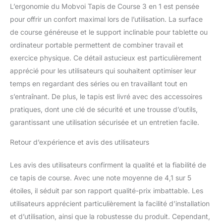
dispose désormais d'une
L’ergonomie du Mobvoi Tapis de Course 3 en 1 est pensée
largeur de 42 cm (au lieu
pour offrir un confort maximal lors de l’utilisation. La surface
de 40,64 cm) et d'une
de course généreuse et le support inclinable pour tablette ou
longueur de 102 cm (au
lieu de 101,6 cm). Passez
ordinateur portable permettent de combiner travail et
au niveau supérieur et
exercice physique. Ce détail astucieux est particulièrement
redéfinissez votre
apprécié pour les utilisateurs qui souhaitent optimiser leur
parcours de remise en
temps en regardant des séries ou en travaillant tout en
forme avec des
performances améliorées
s’entraînant. De plus, le tapis est livré avec des accessoires
et un espace de
pratiques, dont une clé de sécurité et une trousse d’outils,
mouvement suffisant.
garantissant une utilisation sécurisée et un entretien facile.
MOTEUR PUISSANT ET
SILENCIEUX : Doté d'une
Retour d’expérience et avis des utilisateurs
capacité robuste de 2,5
CV, il vous propulse à
Les avis des utilisateurs confirment la qualité et la fiabilité de
des vitesses allant
ce tapis de course. Avec une note moyenne de 4,1 sur 5
jusqu'à 12 km/h sans
effort. Pourtant, au milieu
étoiles, il séduit par son rapport qualité-prix imbattable. Les
de sa puissance, il
utilisateurs apprécient particulièrement la facilité d’installation
fonctionne
et d’utilisation, ainsi que la robustesse du produit. Cependant,
silencieusement,