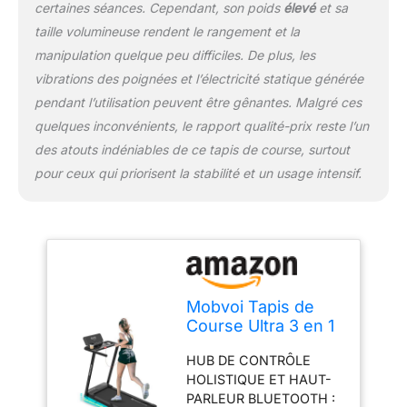
une liberté inégalés avec
certaines séances. Cependant, son poids
élevé
et sa
notre dernière innovation
taille volumineuse rendent le rangement et la
: la zone de course
manipulation quelque peu difficiles. De plus, les
étendue du nouveau
vibrations des poignées et l’électricité statique générée
tapis de course. Il
pendant l’utilisation peuvent être gênantes. Malgré ces
dispose désormais d'une
largeur de 42 cm (au lieu
quelques inconvénients, le rapport qualité-prix reste l’un
de 40,64 cm) et d'une
des atouts indéniables de ce tapis de course, surtout
longueur de 102 cm (au
pour ceux qui priorisent la stabilité et un usage intensif.
lieu de 101,6 cm). Passez
au niveau supérieur et
redéfinissez votre
parcours de remise en
forme avec des
performances améliorées
et un espace de
Mobvoi Tapis de
mouvement suffisant.
Course Ultra 3 en 1
MOTEUR PUISSANT ET
avec Inclinaison de
SILENCIEUX : Doté d'une
HUB DE CONTRÔLE
6% pour la Maison,
capacité robuste de 2,5
HOLISTIQUE ET HAUT-
Le Bureau, 2,5 CV,
CV, il vous propulse à
PARLEUR BLUETOOTH :
Support pour