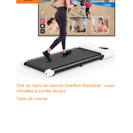
à déplacer grâce à ses roulettes
de transport. Se glisse sous
n'importe quel canapé ou
derrière une porte, pour un
salon toujours bien rangé. Idéal
pour les personnes disposant
de peu de temps et d'espace,
mais qui souhaitent tout de
même faire de l'exercice.
【Assistance rapide et service
fiable】 Notre tapis marche est
parfait pour aménager une salle
de sport à domicile ou comme
cadeau attentionné pour les
adultes sportifs. Notre équipe
de professionnels est
disponible pour répondre à
toutes vos questions sous 16
heures avec des réponses
claires et utiles, vous
Test du tapis de marche DeerRun Raceable : cours
garantissant une expérience
virtuelles à portée de pas
optimale de l'achat à
Tapis de course
l'utilisation.