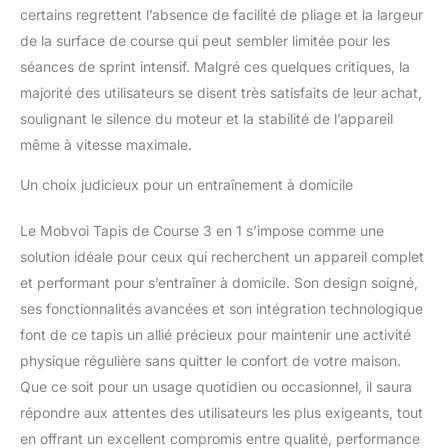
certains regrettent l’absence de facilité de pliage et la largeur
émettant des niveaux de
bruit inférieurs à 60 dB.
de la surface de course qui peut sembler limitée pour les
Profitez d'un
séances de sprint intensif. Malgré ces quelques critiques, la
environnement
majorité des utilisateurs se disent très satisfaits de leur achat,
d'entraînement serein,
soulignant le silence du moteur et la stabilité de l’appareil
sans être dérangé par le
bruit, tout en repoussant
même à vitesse maximale.
vos limites avec facilité et
Un choix judicieux pour un entraînement à domicile
grâce. Le moteur de
notre tapis de course en
mode deux en un
Le Mobvoi Tapis de Course 3 en 1 s’impose comme une
garantit la stabilité et une
solution idéale pour ceux qui recherchent un appareil complet
perturbation minimale,
et performant pour s’entraîner à domicile. Son design soigné,
vous permettant de vous
ses fonctionnalités avancées et son intégration technologique
entraîner n'importe où.
Tapis de course à 5
font de ce tapis un allié précieux pour maintenir une activité
couches absorbant les
physique régulière sans quitter le confort de votre maison.
chocs : ce tapis de
Que ce soit pour un usage quotidien ou occasionnel, il saura
course est doté d'une
répondre aux attentes des utilisateurs les plus exigeants, tout
bande de course durable
à cinq couches pour un
en offrant un excellent compromis entre qualité, performance