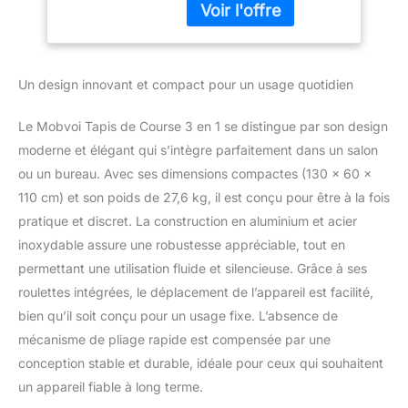
holistique. Avec l'écran
Surface de Course
plat, il est assez grand
km/h, 120 kg
pour contenir un
ordinateur portable. Son
Un design innovant et compact pour un usage quotidien
écran réglable assure
une vue parfaite sous
Le Mobvoi Tapis de Course 3 en 1 se distingue par son design
n'importe quel angle,
tandis qu'un plateau
moderne et élégant qui s’intègre parfaitement dans un salon
pratique et un porte-
ou un bureau. Avec ses dimensions compactes (130 x 60 x
gobelet gardent
110 cm) et son poids de 27,6 kg, il est conçu pour être à la fois
l'essentiel à portée de
pratique et discret. La construction en aluminium et acier
main. Grâce aux boutons
inoxydable assure une robustesse appréciable, tout en
de vitesse à accès
rapide, vous basculerez
permettant une utilisation fluide et silencieuse. Grâce à ses
sans effort entre 1 et 6
roulettes intégrées, le déplacement de l’appareil est facilité,
km/h, mettant ainsi la
bien qu’il soit conçu pour un usage fixe. L’absence de
puissance nécessaire
mécanisme de pliage rapide est compensée par une
pour affiner votre
entraînement au bout de
conception stable et durable, idéale pour ceux qui souhaitent
vos doigts. PIED
un appareil fiable à long terme.
INCLINABLE À 6 % : Le