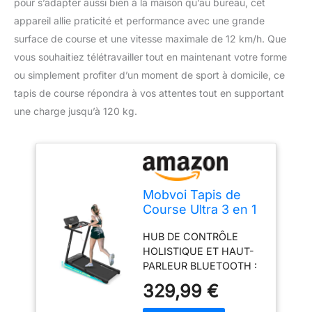
pour s’adapter aussi bien à la maison qu’au bureau, cet
appareil allie praticité et performance avec une grande
surface de course et une vitesse maximale de 12 km/h. Que
vous souhaitiez télétravailler tout en maintenant votre forme
ou simplement profiter d’un moment de sport à domicile, ce
tapis de course répondra à vos attentes tout en supportant
une charge jusqu’à 120 kg.
Mobvoi Tapis de
Course Ultra 3 en 1
avec Inclinaison de
HUB DE CONTRÔLE
6% pour la Maison,
HOLISTIQUE ET HAUT-
Le Bureau, 2,5 CV,
PARLEUR BLUETOOTH :
Support pour
Expérimentez un
Tasse, téléphone,
329,99 €
contrôle transparent
Ordinateur
avec le hub de contrôle
Portable, Grande