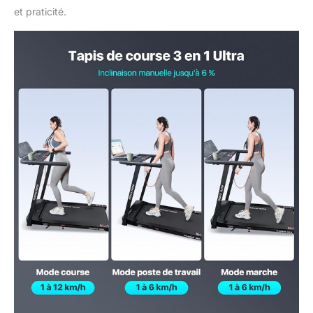
rebond optimal et une
et praticité.
isolation phonique pour
réduire le bruit. La
surface antidérapante et
résistante à l'eau offre
stabilité et sécurité. La
structure robuste
absorbe les chocs pour
protéger vos
articulations et offrir
confort et sécurité. Avec
une capacité de poids
maximale de 120 kg, il
offre stabilité et sécurité
aux utilisateurs de
différentes tailles.