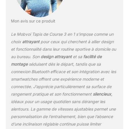
puissance nécessaire
pour affiner votre
entraînement au bout de
Mon avis sur ce produit
vos doigts. PIED
INCLINABLE À 6 % : Le
Le Mobvoi Tapis de Course 3 en 1 s’impose comme un
tapis de course Mobvoi
Ultra est livré avec un
choix
attrayant
pour ceux qui cherchent à allier design
pied inclinable à 6 % par
et fonctionnalité dans leur routine sportive à domicile ou
rapport à un tapis de
au bureau. Son
design attrayant
et sa
facilité de
marche standard. Passez
montage
séduisent dès le départ, tandis que sa
d'une marche douce à
un entraînement en
connexion Bluetooth efficace et son intégration avec les
pente intense en
smartwatches offrent une expérience moderne et
quelques secondes
connectée. J’apprécie particulièrement sa surface de
grâce au pied inclinable.
rangement pratique et son fonctionnement
silencieux
,
Adaptez vos séances à
vos objectifs grâce à ce
idéaux pour un usage quotidien sans déranger les
réglage rapide et simple.
alentours. La gamme de vitesses ajustables permet une
42 x 102 cm SURFACE
personnalisation de l’entraînement, bien que l’absence
DE COURSE ÉLARGIE :
d’une inclinaison réglable continue puisse limiter
Découvrez un confort et