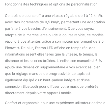
tapis de course Mobvoi
Fonctionnalités techniques et options de personnalisation
Ultra est livré avec un
pied inclinable à 6 % par
Ce tapis de course offre une vitesse réglable de 1 à 12 km/h,
rapport à un tapis de
avec des incréments de 0,5 km/h, permettant une adaptation
marche standard. Passez
parfaite à vos besoins d’entraînement. Que vous soyez
d'une marche douce à
un entraînement en
adepte de la marche lente ou de la course rapide, ce modèle
pente intense en
répond à vos attentes grâce à son moteur performant de 2,5
quelques secondes
Picowatt. De plus, l’écran LED affiche en temps réel des
grâce au pied inclinable.
informations essentielles telles que la vitesse, le temps, la
Adaptez vos séances à
vos objectifs grâce à ce
distance et les calories brûlées. L’inclinaison manuelle à 6 %
réglage rapide et simple.
ajoute une dimension supplémentaire à vos exercices, bien
42 x 102 cm SURFACE
que le réglage manque de progressivité. Le tapis est
DE COURSE ÉLARGIE :
également équipé d’un haut-parleur intégré et d’une
Découvrez un confort et
une liberté inégalés avec
connexion Bluetooth pour diffuser votre musique préférée
notre dernière innovation
directement depuis votre appareil mobile.
: la zone de course
étendue du nouveau
Confort et ergonomie pour une expérience utilisateur optimale
tapis de course. Il