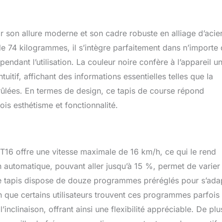
au moteur électrique de 3,5 CV économe en énergie et aux
se de 1 à 16 km/h. ASVIVA - Chez nous, cependant, il n'y a pas
uipements de fitness pour la maison. Nous proposons
r son allure moderne et son cadre robuste en alliage d’acier
uits de haute qualité sur le bien-être et les vélos électriques.
parcourir notre gamme AsVIVA.
 74 kilogrammes, il s’intègre parfaitement dans n’importe 
pendant l’utilisation. La couleur noire confère à l’appareil u
uitif, affichant des informations essentielles telles que la
brûlées. En termes de design, ce tapis de course répond
ois esthétisme et fonctionnalité.
T16 offre une vitesse maximale de 16 km/h, ce qui le rend
on automatique, pouvant aller jusqu’à 15 %, permet de varier 
s. Le tapis dispose de douze programmes préréglés pour s’ada
en que certains utilisateurs trouvent ces programmes parfois
’inclinaison, offrant ainsi une flexibilité appréciable. De plus