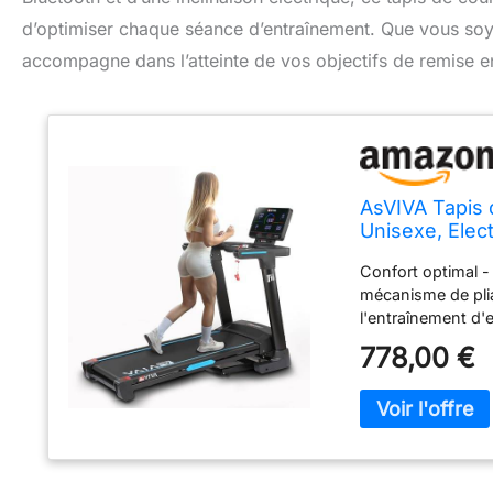
d’optimiser chaque séance d’entraînement. Que vous soy
accompagne dans l’atteinte de vos objectifs de remise e
AsVIVA Tapis 
Unisexe, Elect
Confort optimal -
mécanisme de pli
l'entraînement d'
Entraînement aut
778,00 €
de notre vélo d'a
garantit une expé
Détails innovants
de fitness compati
capteurs de pouls
EFFICACE ET INDI