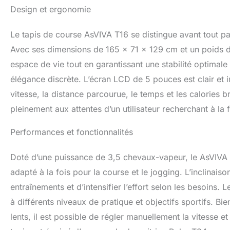
individuel grâce 
Design et ergonomie
réglages de vites
seulement des éq
Le tapis de course AsVIVA T16 se distingue avant tout pa
également des prod
N'hésitez pas à 
Avec ses dimensions de 165 x 71 x 129 cm et un poids de
espace de vie tout en garantissant une stabilité optimale 
élégance discrète. L’écran LCD de 5 pouces est clair et int
vitesse, la distance parcourue, le temps et les calories 
pleinement aux attentes d’un utilisateur recherchant à la f
Performances et fonctionnalités
Doté d’une puissance de 3,5 chevaux-vapeur, le AsVIVA 
adapté à la fois pour la course et le jogging. L’inclinais
entraînements et d’intensifier l’effort selon les besoin
à différents niveaux de pratique et objectifs sportifs. Bi
lents, il est possible de régler manuellement la vitesse et l