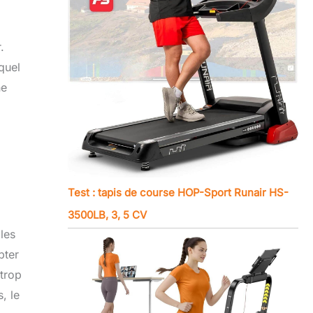
.
quel
ne
Test : tapis de course HOP-Sport Runair HS-
3500LB, 3, 5 CV
les
pter
 trop
, le