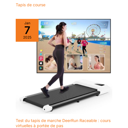
Tapis de course
Jan
7
2025
Test du tapis de marche DeerRun Raceable : cours
virtuelles à portée de pas