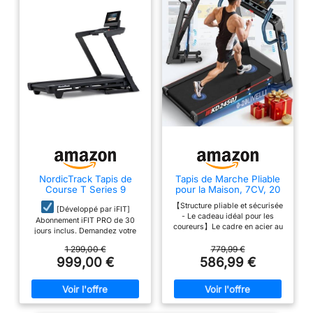
NordicTrack Tapis de
Tapis de Marche Pliable
Course T Series 9
pour la Maison, 7CV, 20
Niveaux de Pente
【Structure pliable et sécurisée
Automatique, 1-18km/h,
[Développé par iFIT]
- Le cadeau idéal pour les
Charge 180KG, Tapis de
Abonnement iFIT PRO de 30
coureurs】Le cadre en acier au
Course pour Personnes
jours inclus. Demandez votre
carbone anti-vibrations et les 8
Lourdes avec APP, Écran
code iFIT sur
amortisseurs intégrés protègent
1 299,00 €
779,99 €
LED, Haut-Parleurs
amazon@nordictrack.fr et
vos articulations, un atout
999,00 €
586,99 €
Bluetooth, Silencieux
explorez tout le potentiel de
essentiel pour les entraînements
NordicTrack avec iFIT -
de longue distance. Pliable et
accédez à plus de 10 000
équipé de roulettes de transport
séances d’entraînement et
pour un rangement facile.
fonctionnalités pour une
Comprend un frein de sécurité