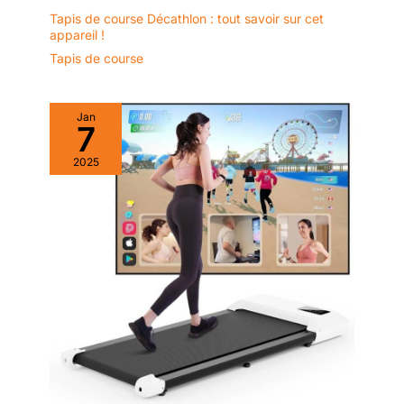
nouvelles options grâce à un
programme de remise en forme
Tapis de course Décathlon : tout savoir sur cet
professionnel. Suivez
appareil !
facilement vos progrès et vos
performances en vous
Tapis de course
connectant à des applications
comme
ZWIFT/Kinomap/FitShow via
Bluetooth. Plongez dans des
Jan
entraînements interactifs,
7
participez à des courses
amicales et recevez de
2025
nombreux conseils santé grâce
au partage sur les réseaux
sociaux pour optimiser votre
entraînement, idéal pour la
préparation d'un marathon.
Fonctionnalités avancées : Le
moniteur améliore la fonction «
PAUSE ». Vous pouvez ainsi
consulter vos statistiques de
course à l'écran une fois le
tapis arrêté et choisir le moment
de l'arrêt. La console est
équipée d'un porte-bouteille.
Notre tapis de course est doté
de barres de maintien verticales
qui ne vous gênent pas et
n'entravent pas vos
mouvements de bras, pour une