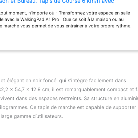
ison et Bureau, Tapis de Course 6 km/h avec
et Contrôle Via Application
tout moment, n'importe où - Transformez votre espace en salle
e avec le WalkingPad A1 Pro ! Que ce soit à la maison ou au
de marche vous permet de vous entraîner à votre propre rythme.
ct garantit un rangement facile, se glissant commodément sous
anapés ou les lits. Tapis de course ultra-fin pliable - Aucun
 le tapis course est prêt à être utilisé immédiatement et peut être
près votre séance d'entraînement. Avec notre système de pliage
uit aux dimensions de 82,2 x 54,7 x 12,9 cm. Équipé de deux roues
ut être déplacé sans effort où vous le souhaitez. Tapis roulant
ne capacité de charge maximale impressionnante de 136
alkingPad A1 Pro se distingue en surpassant les tapis roulant
t élégant en noir foncé, qui s’intègre facilement dans
marché. De plus, le système de capteurs ajuste automatiquement la
82,2 x 54,7 x 12,9 cm, il est remarquablement compact et f
n de votre foulée pendant l'utilisation, vous permettant de vivre
mmodité des ajustements automatiques de vitesse en utilisant
 vivent dans des espaces restreints. Sa structure en alumin
eds. Silencieux et de haute qualité - Le WalkingPad A1 Pro est
5 kilogrammes. Ce tapis de marche est capable de supporter
ium haute résistance et léger. Rigoureusement testé, le tapis de
large gamme d’utilisateurs.
t être plié des milliers de fois sans aucun problème. Grâce à
 à un moteur sans balais ultra-silencieux, votre séance
ste fluide avec un minimum de bruit, assurant de ne pas déranger
famille. Sécurité d'abord - Améliorez votre parcours fitness avec