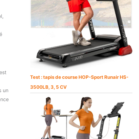
l,
é
est
Test : tapis de course HOP-Sport Runair HS-
3500LB, 3, 5 CV
s un
ence