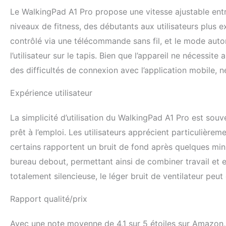
des fonctionnalité
Le WalkingPad A1 Pro propose une vitesse ajustable entr
débutants dans l'a
niveaux de fitness, des débutants aux utilisateurs plus
km/h à 6 km/h. Vo
tapis de course pe
contrôlé via une télécommande sans fil, et le mode autom
défaut de la mach
l’utilisateur sur le tapis. Bien que l’appareil ne nécessite
service client apr
des difficultés de connexion avec l’application mobile, 
Expérience utilisateur
La simplicité d’utilisation du WalkingPad A1 Pro est souven
prêt à l’emploi. Les utilisateurs apprécient particulière
certains rapportent un bruit de fond après quelques minut
bureau debout, permettant ainsi de combiner travail et
totalement silencieuse, le léger bruit de ventilateur peut
Rapport qualité/prix
Avec une note moyenne de 4,1 sur 5 étoiles sur Amazon,