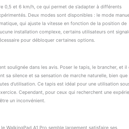
s de sécurité. Le WalkingPad A1 Pro inclut un tutoriel pour
e 0,5 et 6 km/h, ce qui permet de s’adapter à différents
pplication, vous permettant de débloquer la limite de vitesse de 3
 expérimentés. Deux modes sont disponibles : le mode manue
us pouvez également le faire en marchant continuellement sur le
ndant seulement 1 km. (Veuillez noter qu'il ne s'agit pas d'un
atique, qui ajuste la vitesse en fonction de la position de
ine. Pour toute question, veuillez contacter rapidement notre
 aucune installation complexe, certains utilisateurs ont signal
ès-vente.)
nécessaire pour débloquer certaines options.
t soulignée dans les avis. Poser le tapis, le brancher, et il 
ment sa silence et sa sensation de marche naturelle, bien que
es d’utilisation. Ce tapis est idéal pour une utilisation sou
 exercice. Cependant, pour ceux qui recherchent une expéri
 être un inconvénient.
 le WalkingPad A1 Pro semble largement satisfaire ses