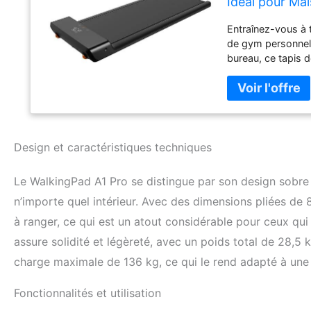
Idéal pour Ma
Télécommande 
Entraînez-vous à 
de gym personnell
bureau, ce tapis 
Son design compa
les bureaux, les c
assemblage requis,
facilement plié a
unique, il se réd
inférieures, il pe
Design et caractéristiques techniques
amélioré : Avec u
kilogrammes, le W
Le WalkingPad A1 Pro se distingue par son design sobre e
traditionnels du 
n’importe quel intérieur. Avec des dimensions pliées de 
vitesse en fonctio
sans effort la co
à ranger, ce qui est un atout considérable pour ceux qui
simplement vos pi
assure solidité et légèreté, avec un poids total de 28,
fabriqué en alumin
charge maximale de 136 kg, ce qui le rend adapté à une 
marche pliable peu
l'amorti en EVA et
d'entraînement re
Fonctionnalités et utilisation
le repos de votre 