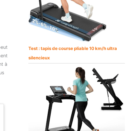
peut
Test : tapis de course pliable 10 km/h ultra
ment
silencieux
nt à
us