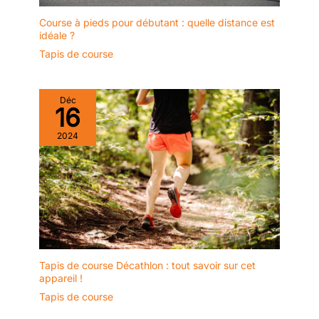
Course à pieds pour débutant : quelle distance est
idéale ?
Tapis de course
Déc
16
2024
Tapis de course Décathlon : tout savoir sur cet
appareil !
Tapis de course