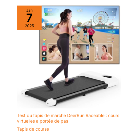
Jan
7
2025
Test du tapis de marche DeerRun Raceable : cours
virtuelles à portée de pas
Tapis de course