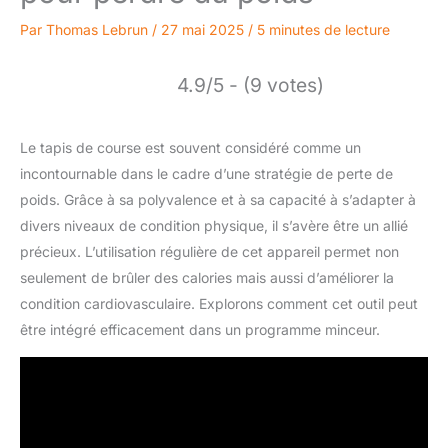
Par
Thomas Lebrun
/
27 mai 2025
/
5 minutes de lecture
4.9/5 - (9 votes)
Le tapis de course est souvent considéré comme un
incontournable dans le cadre d’une stratégie de perte de
poids. Grâce à sa polyvalence et à sa capacité à s’adapter à
divers niveaux de condition physique, il s’avère être un allié
précieux. L’utilisation régulière de cet appareil permet non
seulement de brûler des calories mais aussi d’améliorer la
condition cardiovasculaire. Explorons comment cet outil peut
être intégré efficacement dans un programme minceur.