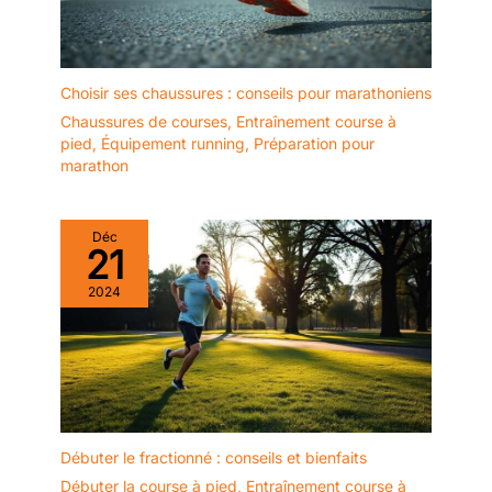
Choisir ses chaussures : conseils pour marathoniens
Chaussures de courses
,
Entraînement course à
pied
,
Équipement running
,
Préparation pour
marathon
Déc
21
2024
Débuter le fractionné : conseils et bienfaits
Débuter la course à pied
,
Entraînement course à