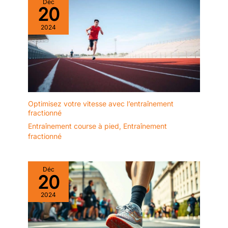
Déc
20
2024
Optimisez votre vitesse avec l’entraînement
fractionné
Entraînement course à pied
,
Entraînement
fractionné
Déc
20
2024