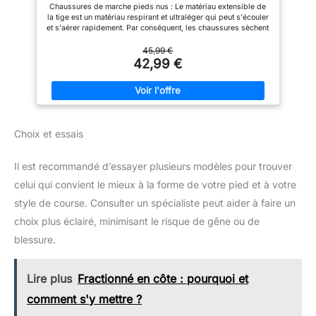
Homme Respirantes Légères Couleur Rose 38 EU
texture antidérapante pour
Chaussures de marche pieds nus : Le matériau extensible de
améliorer l'adhérence et la
la tige est un matériau respirant et ultraléger qui peut s'écouler
résistance au glissement.
et s'aérer rapidement. Par conséquent, les chaussures sèchent
Souple & Pliable : Les saguaro
rapidement et créent un environnement frais et sain.
chaussure minimaliste sont
Chaussures de course : La semelle en caoutchouc
45,99 €
souples et légères, pliables à
antidérapante est suffisamment souple et épaisse pour
42,99 €
360°, indéformable, faciles à
protéger vos pieds contre les pierres et les cailloux et éviter
transporter. La conception
que vos pieds ne se blessent. Chaussures de plage : Le col
légère des chaussures pieds
souple évite les abrasions de la peau lorsque vous portez des
nus réduit la charge sur les
chaussures d'eau. Chaussures de sport : La languette du talon
pieds et offre une expérience
permet un accès rapide et facile. Le lacet réglable peut être
de port confortable.
desserré et resserré pour protéger vos pieds de la traction
Choix et essais
exercée par les chaussures de sport. Vaste application : Vous
pouvez utiliser les chaussures d'eau pour le surf, le canyoning,
le kayak, le camping, la tyrolienne, la natation, le saut, la
Il est recommandé d’essayer plusieurs modèles pour trouver
randonnée en rivière, le rafting, la plongée avec tuba, la pluie,
la plage, les voyages, l'aquagym, la course à pied, la marche,
celui qui convient le mieux à la forme de votre pied et à votre
tous les jeux aquatiques ou terrestres.
style de course. Consulter un spécialiste peut aider à faire un
choix plus éclairé, minimisant le risque de gêne ou de
blessure.
Lire plus
Fractionné en côte : pourquoi et
comment s'y mettre ?